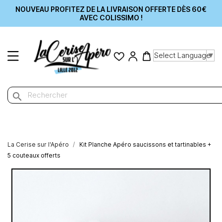
NOUVEAU PROFITEZ DE LA LIVRAISON OFFERTE DÈS 60€
AVEC COLISSIMO !
Select Language
▼
search
La Cerise sur l'Apéro
Kit Planche Apéro saucissons et tartinables +
5 couteaux offerts