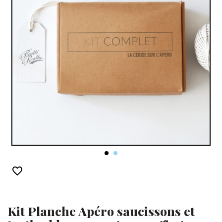
favorite_border
Kit Planche Apéro saucissons et