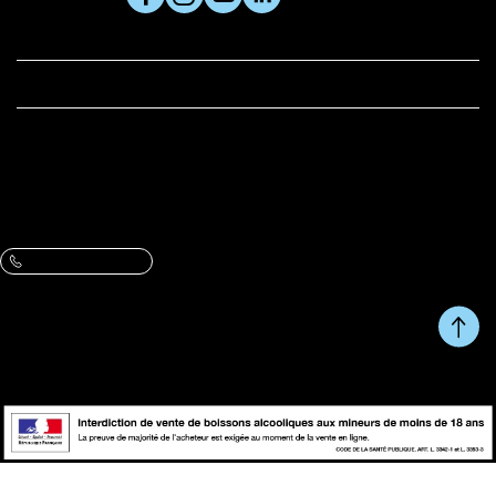

PRODUITS

LA CERISE ET VOUS
BOUTIQUE
Adresse :
61 rue du Metz, 59800 Lille
VOIR L’ITINÉRAIRE ET LES HORAIRES
Contactez-nous :
Une question, un conseil ?
09 86 07 47 13
Du Lundi au Vendredi de 10h à 13h et de 14h à 17h.
RETOUR EN HAUT DE
Copyright © fait avec ♥ par
PAGE
wapiti
L'abus d'alcool est dangereux pour la santé, à consommer avec
modération.