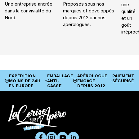
Une entreprise ancrée
Proposés sous nos
une
dans la convivialité du
marques et développés
qualité
Nord.
depuis 2012 par nos
et un
apérologues.
goût
irréproc
EXPÉDITION
EMBALLAGE
APÉROLOGUE
PAIEMENT
MOINS DE 24H
ANTI-
ENGAGÉ
SÉCURISÉ
EN EUROPE
CASSE
DEPUIS 2012
SUIVEZ-NOUS