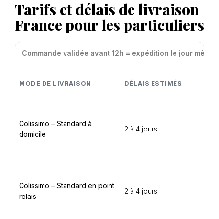
Tarifs et délais de livraison
France pour les particuliers
Commande validée avant 12h = expédition le jour même (
MODE DE LIVRAISON
DÉLAIS ESTIMÉS
T
6
€
Colissimo – Standard à
2 à 4 jours
domicile
4
6
5
€
Colissimo – Standard en point
2 à 4 jours
relais
3
6