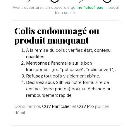
Avant ouverture : un couvercle qui
ne "cloc" pas
= bocal
bien scellé.
Colis endommagé ou
produit manquant
À la remise du colis : vérifiez
état, contenu,
quantités
.
Mentionnez l'anomalie
sur le bon
transporteur (ex. "pot cassé", "colis ouvert").
Refusez
tout colis visiblement abîmé.
Déclarez sous 24h
via notre
formulaire de
contact
(avec photos) pour un échange ou
remboursement rapide.
Consulter nos
CGV Particulier
et
CGV Pro
pour le
détail.