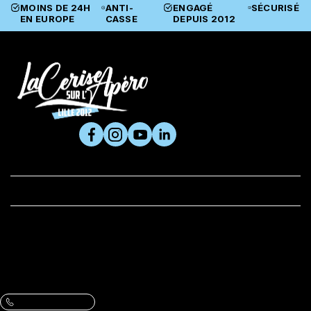
MOINS DE 24H
ANTI-
ENGAGÉ
SÉCURISÉ
EN EUROPE
CASSE
DEPUIS 2012
SUIVEZ-NOUS

PRODUITS

LA CERISE ET VOUS
BOUTIQUE
Adresse :
61 rue du Metz, 59800 Lille
VOIR L’ITINÉRAIRE ET LES HORAIRES
Contactez-nous :
Une question, un conseil ?
09 86 07 47 13