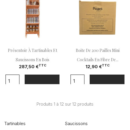
Présentoir À Tartinables Et
Boite De 200 Pailles Mini
Saucissons En Bois
Cocktails En Fibre De...
TTC
TTC
287,50 €
12,90 €
shopping_cart
shopping_cart
Ajouter Au Panier
Ajouter Au Panier
Produits 1 à 12 sur 12 produits
Tartinables
Saucissons
Ch