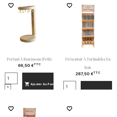
favorite_border
favorite_border
favorite_border
favorite_border
Portant À Saucissons (Petit)
Présentoir À Tartinables En
TTC
66,50 €
Bois
TTC
287,50 €
shopping_cart
Ajouter Au Panier
shopping_cart
Ajouter Au Panier
favorite_border
favorite_border
favorite_border
favorite_border