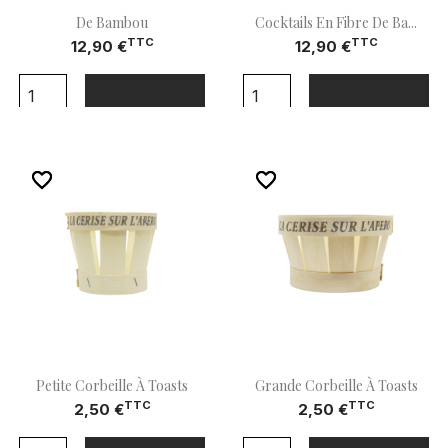
De Bambou
Cocktails En Fibre De Ba...
TTC
TTC
12,90 €
12,90 €
shopping_cart
shopping_cart
Ajouter Au Panier
Ajouter Au Panier
favorite_border
favorite_border
favorite_border
favorite_border
Petite Corbeille À Toasts
Grande Corbeille À Toasts
TTC
TTC
2,50 €
2,50 €