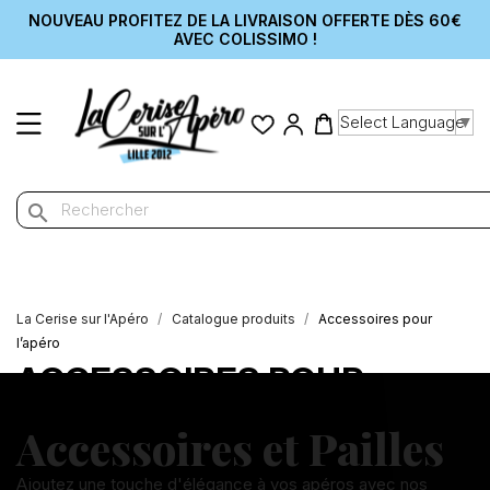
NOUVEAU PROFITEZ DE LA LIVRAISON OFFERTE DÈS 60€
AVEC COLISSIMO !
Select Language
▼
search
La Cerise sur l'Apéro
Catalogue produits
Accessoires pour
l’apéro
ACCESSOIRES POUR
L’APÉRO
Accessoires et Pailles
Ajoutez une touche d'élégance à vos apéros avec nos