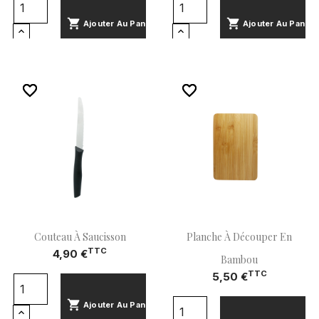
shopping_cart
shopping_cart
Ajouter Au Panier
Ajouter Au Panier
favorite_border
favorite_border
favorite_border
favorite_border
Couteau À Saucisson
Planche À Découper En
TTC
4,90 €
Bambou
TTC
5,50 €
shopping_cart
Ajouter Au Panier