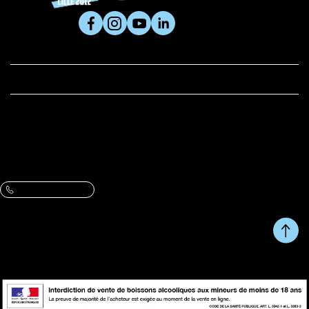
SUIVEZ-NOUS

PRODUITS

LA CERISE ET VOUS
BOUTIQUE
Adresse :
61 rue du Metz, 59800 Lille
VOIR L’ITINÉRAIRE ET LES HORAIRES
Contactez-nous :
Une question, un conseil ?
09 86 07 47 13
Du Lundi au Vendredi de 10h à 13h et de 14h à 17h.
RETOUR EN HAUT DE
Copyright © fait avec ♥ par
PAGE
wapiti
L'abus d'alcool est dangereux pour la santé, à consommer avec
modération.