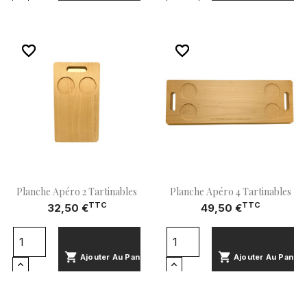
shopping_cart
Ajouter Au Panier
favorite_border
favorite_border
favorite_border
favorite_border
Planche Apéro 2 Tartinables
Planche Apéro 4 Tartinables
TTC
TTC
32,50 €
49,50 €
shopping_cart
shopping_cart
Ajouter Au Panier
Ajouter Au Panier