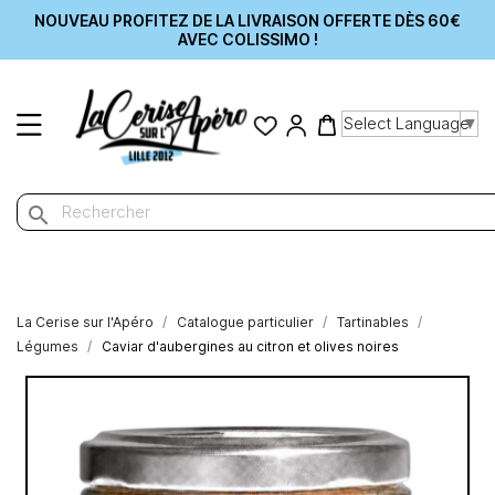
NOUVEAU PROFITEZ DE LA LIVRAISON OFFERTE DÈS 60€
AVEC COLISSIMO !
Select Language
▼
search
La Cerise sur l'Apéro
Catalogue particulier
Tartinables
Légumes
Caviar d'aubergines au citron et olives noires