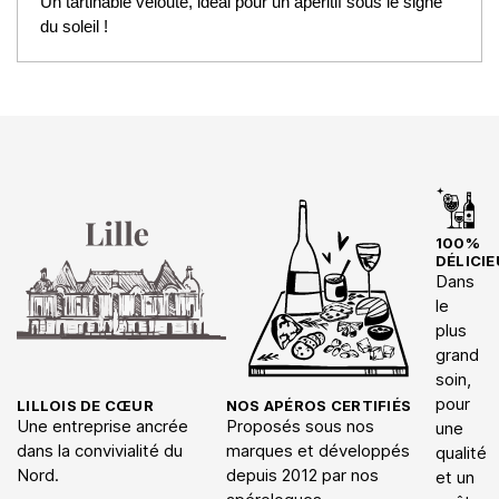
Un tartinable velouté, idéal pour un apéritif sous le signe
du soleil !
100%
DÉLICIE
Dans
le
plus
grand
soin,
pour
LILLOIS DE CŒUR
NOS APÉROS CERTIFIÉS
Une entreprise ancrée
Proposés sous nos
une
dans la convivialité du
marques et développés
qualité
Nord.
depuis 2012 par nos
et un