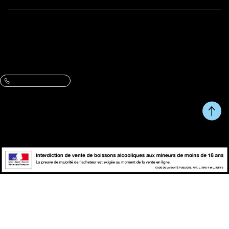
BOUTIQUE
Adresse :
61 rue du Metz, 59800 Lille
VOIR L’ITINÉRAIRE ET LES HORAIRES
Contactez-nous :
Une question, un conseil ?
09 86 07 47 13
Du Lundi au Vendredi de 10h à 13h et de 14h à 17h.
RETOUR EN HAUT DE
Copyright © fait avec ♥ par
PAGE
wapiti
L'abus d'alcool est dangereux pour la santé, à consommer avec
modération.