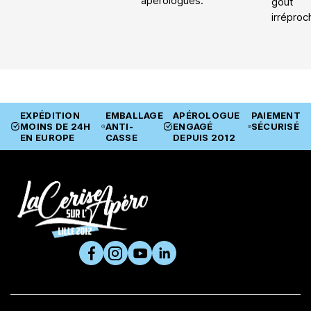
apérologues.
goût
irréproc
EXPÉDITION
EMBALLAGE
APÉROLOGUE
PAIEMENT
MOINS DE 24H
ANTI-
ENGAGÉ
SÉCURISÉ
EN EUROPE
CASSE
DEPUIS 2012
SUIVEZ-NOUS

PRODUITS

LA CERISE ET VOUS