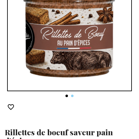
favorite_border
Rillettes de boeuf saveur pain