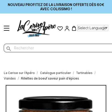
NOUVEAU PROFITEZ DE LA LIVRAISON OFFERTE DÈS 60€
AVEC COLISSIMO !
Select Language
▼
search
La Cerise sur l'Apéro
Catalogue particulier
Tartinables
Viandes
Rillettes de boeuf saveur pain d'épices