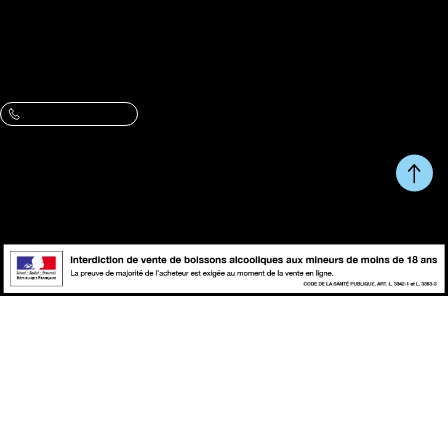
Adresse :
61 rue du Metz, 59800 Lille
VOIR L’ITINÉRAIRE ET LES HORAIRES
Contactez-nous :
Une question, un conseil ?
09 86 07 47 13
Du Lundi au Vendredi de 10h à 13h et de 14h à 17h.
RETOUR EN HAUT DE
Copyright © fait avec ♥ par
PAGE
wapiti
L'abus d'alcool est dangereux pour la santé, à consommer avec
modération.