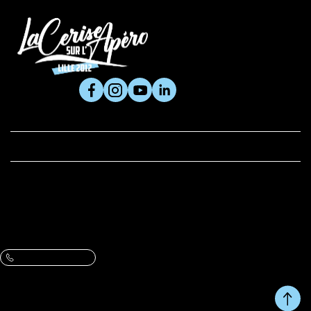
SUIVEZ-NOUS

PRODUITS

LA CERISE ET VOUS
BOUTIQUE
Adresse :
61 rue du Metz, 59800 Lille
VOIR L’ITINÉRAIRE ET LES HORAIRES
Contactez-nous :
Une question, un conseil ?
09 86 07 47 13
Du Lundi au Vendredi de 10h à 13h et de 14h à 17h.
RETOUR EN HAUT DE
Copyright © fait avec ♥ par
PAGE
wapiti