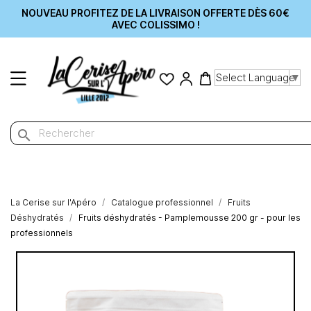
NOUVEAU PROFITEZ DE LA LIVRAISON OFFERTE DÈS 60€
AVEC COLISSIMO !
Select Language
▼
search
La Cerise sur l'Apéro
Catalogue professionnel
Fruits
Déshydratés
Fruits déshydratés - Pamplemousse 200 gr - pour les
professionnels