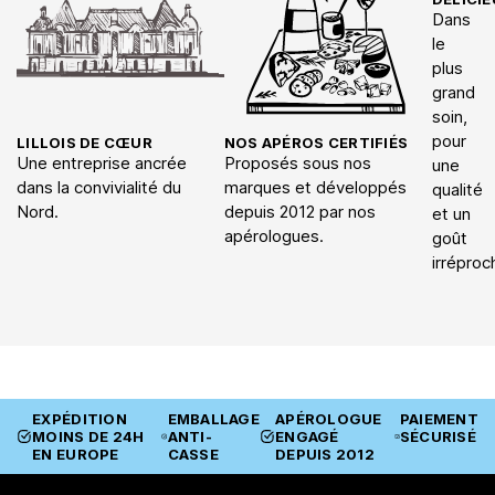
Dans
le
plus
grand
soin,
pour
LILLOIS DE CŒUR
NOS APÉROS CERTIFIÉS
Une entreprise ancrée
Proposés sous nos
une
dans la convivialité du
marques et développés
qualité
Nord.
depuis 2012 par nos
et un
apérologues.
goût
irréproc
EXPÉDITION
EMBALLAGE
APÉROLOGUE
PAIEMENT
MOINS DE 24H
ANTI-
ENGAGÉ
SÉCURISÉ
EN EUROPE
CASSE
DEPUIS 2012