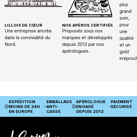
plus
grand
soin,
pour
LILLOIS DE CŒUR
NOS APÉROS CERTIFIÉS
Une entreprise ancrée
Proposés sous nos
une
dans la convivialité du
marques et développés
qualité
Nord.
depuis 2012 par nos
et un
apérologues.
goût
irréproc
EXPÉDITION
EMBALLAGE
APÉROLOGUE
PAIEMENT
MOINS DE 24H
ANTI-
ENGAGÉ
SÉCURISÉ
EN EUROPE
CASSE
DEPUIS 2012