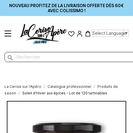
NOUVEAU PROFITEZ DE LA LIVRAISON OFFERTE DÈS 60€
AVEC COLISSIMO !
Select Language
▼
search
La Cerise sur l'Apéro
Catalogue professionnel
Produits de
saison
Soleil d'Hiver aux épices - Lot de 120 tartinables