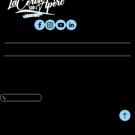
SUIVEZ-NOUS

PRODUITS

LA CERISE ET VOUS
BOUTIQUE
Adresse :
61 rue du Metz, 59800 Lille
VOIR L’ITINÉRAIRE ET LES HORAIRES
Contactez-nous :
Une question, un conseil ?
09 86 07 47 13
Du Lundi au Vendredi de 10h à 13h et de 14h à 17h.
RETOUR EN HAUT DE
Copyright © fait avec ♥ par
PAGE
wapiti
L'abus d'alcool est dangereux pour la santé, à consommer avec
modération.