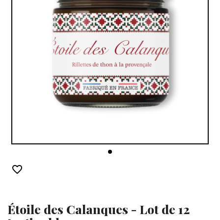
favorite_border
Étoile des Calanques - Lot de 12