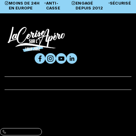
MOINS DE 24H
ANTI-
ENGAGÉ
SÉCURISÉ
EN EUROPE
CASSE
DEPUIS 2012
SUIVEZ-NOUS

PRODUITS

LA CERISE ET VOUS
BOUTIQUE
Adresse :
61 rue du Metz, 59800 Lille
VOIR L’ITINÉRAIRE ET LES HORAIRES
Contactez-nous :
Une question, un conseil ?
09 86 07 47 13