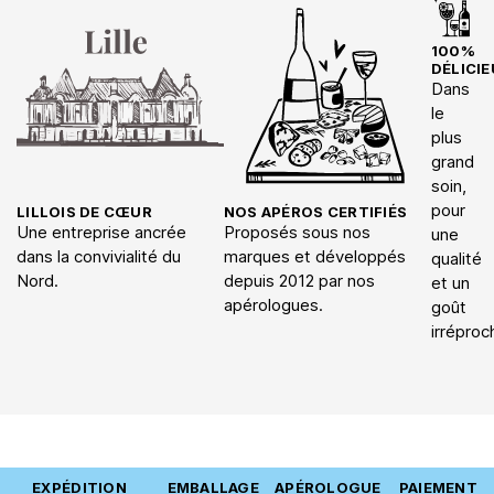
100%
DÉLICIE
Dans
le
plus
grand
soin,
pour
LILLOIS DE CŒUR
NOS APÉROS CERTIFIÉS
Une entreprise ancrée
Proposés sous nos
une
dans la convivialité du
marques et développés
qualité
Nord.
depuis 2012 par nos
et un
apérologues.
goût
irréproc
EXPÉDITION
EMBALLAGE
APÉROLOGUE
PAIEMENT