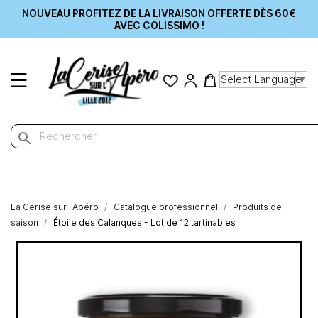
NOUVEAU PROFITEZ DE LA LIVRAISON OFFERTE DÈS 60€
AVEC COLISSIMO !
Select Language
▼
search
La Cerise sur l'Apéro
Catalogue professionnel
Produits de
saison
Étoile des Calanques - Lot de 12 tartinables