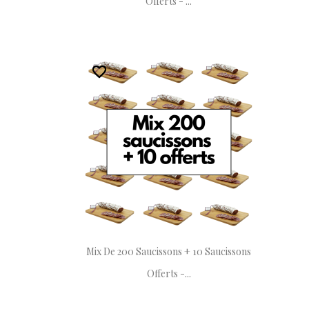
Offerts - ...
favorite_border
favorite_border
Mix De 200 Saucissons + 10 Saucissons
Offerts -...