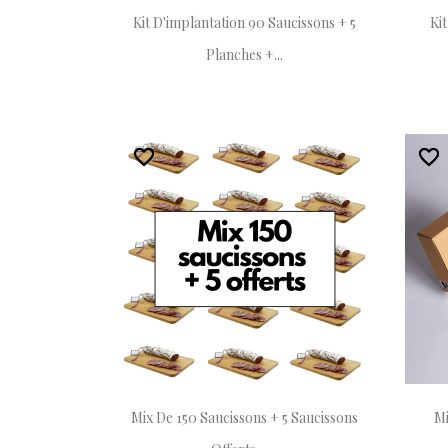
Kit D'implantation 90 Saucissons + 5
Ki
Planches +...
favorite_border
favorite_border
favorite_border
favorite_border
Mix De 150 Saucissons + 5 Saucissons
Mi