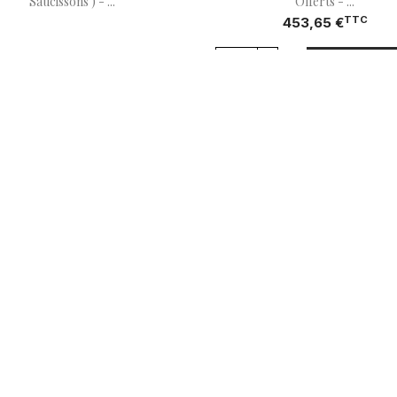
Saucissons ) - ...
Offerts - ...
TTC
453,65 €
shopping_cart
Ajouter Au 