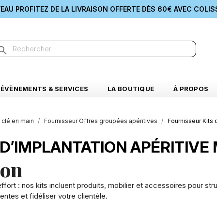
AU PROFITEZ DE LA LIVRAISON OFFERTE DÈS 60€ AVEC COLIS
earch
ÉVÈNEMENTS & SERVICES
LA BOUTIQUE
À PROPOS
 clé en main
Fournisseur Offres groupées apéritives
Fournisseur Kits 
D’IMPLANTATION APÉRITIVE
ion
effort : nos kits incluent produits, mobilier et accessoires pour s
ntes et fidéliser votre clientèle.