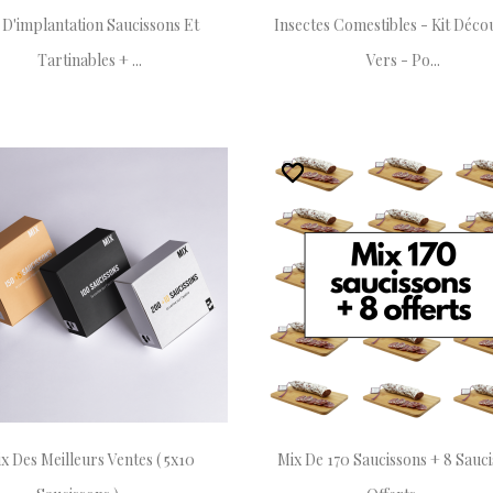
t D'implantation Saucissons Et
Insectes Comestibles - Kit Déco
Tartinables + ...
Vers - Po...
favorite_border
favorite_border
x Des Meilleurs Ventes ( 5x10
Mix De 170 Saucissons + 8 Sauc