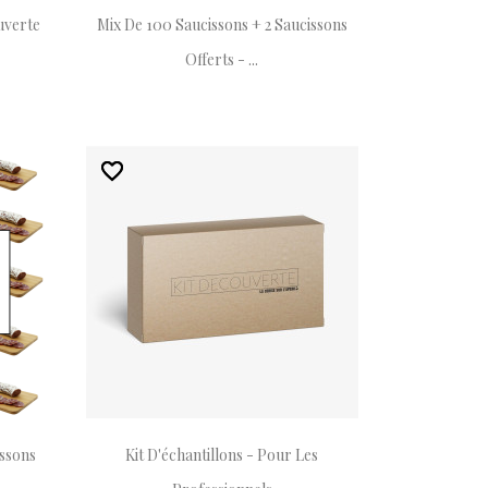
uverte
Mix De 100 Saucissons + 2 Saucissons
Offerts - ...
favorite_border
favorite_border
issons
Kit D'échantillons - Pour Les