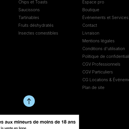
Chips et Toasts
Espace pro
Saucissons
Boutique
Tartinables
Événements et Services
Fruits déshydratés
Contact
Insectes comestibles
Livraison
Mentions légales
Conditions d'utilisation
Politique de confidential
CGV Professionnels
CGV Particuliers
CG Locations & Événem
Plan de site
UT DE PAGE
modération.