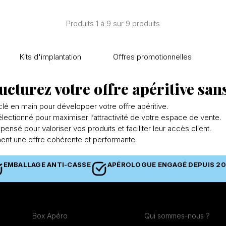
Produits 1 à 9 sur 9 produits
Kits d'implantation
Offres promotionnelles
ucturez votre offre apéritive sans
 clé en main pour développer votre offre apéritive.
sélectionné pour maximiser l’attractivité de votre espace de vente.
nsé pour valoriser vos produits et faciliter leur accès client.
ment une offre cohérente et performante.
EMBALLAGE ANTI-CASSE
APÉROLOGUE ENGAGÉ DEPUIS 20
PRODUITS
LA CERISE ET VOUS
Box Apéro
Qui sommes-nous ?