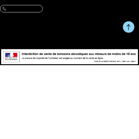
Une question, un conseil ?
09 86 07 47 13
Du Lundi au Vendredi de 10h à 13h et de 14h à 17h.
RETOUR EN HAUT DE
Copyright © fait avec ♥ par
PAGE
wapiti
L'abus d'alcool est dangereux pour la santé, à consommer avec
modération.