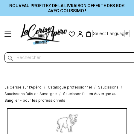
NOUVEAU PROFITEZ DE LA LIVRAISON OFFERTE DÈS 60€
AVEC COLISSIMO !
Select Language
▼
search
La Cerise sur l'Apéro
Catalogue professionnel
Saucissons
Saucissons faits en Auvergne
Saucisson fait en Auvergne au
Sanglier - pour les professionnels