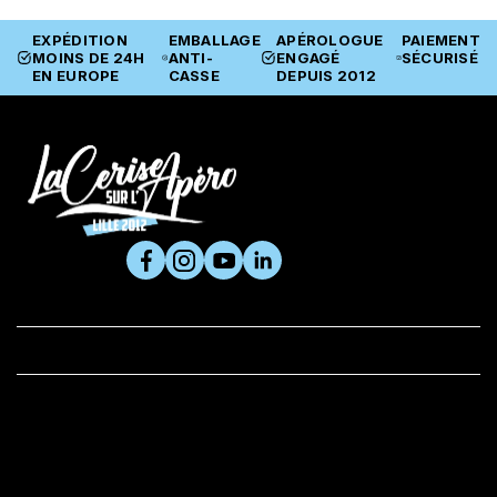
EXPÉDITION
EMBALLAGE
APÉROLOGUE
PAIEMENT
MOINS DE 24H
ANTI-
ENGAGÉ
SÉCURISÉ
EN EUROPE
CASSE
DEPUIS 2012
SUIVEZ-NOUS

PRODUITS

LA CERISE ET VOUS
BOUTIQUE
Adresse :
61 rue du Metz, 59800 Lille
VOIR L’ITINÉRAIRE ET LES HORAIRES
Contactez-nous :