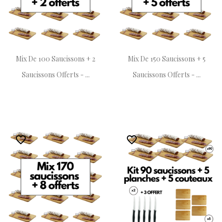
Mix De 100 Saucissons + 2
Mix De 150 Saucissons + 5
Saucissons Offerts - ...
Saucissons Offerts - ...
favorite_border
favorite_border