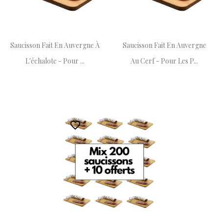
Saucisson Fait En Auvergne À
Saucisson Fait En Auvergne
L'échalote - Pour ...
Au Cerf - Pour Les P...
favorite_border