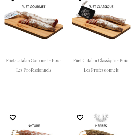
Fuet Catalan Gourmet - Pour
Fuet Catalan Classique - Pour
Les Professionnels
Les Professionnels
favorite_border
favorite_border
favorite_border
favorite_border
favorite_border
favorite_border