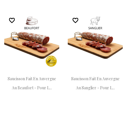
favorite_border
favorite_border
favorite_border
favorite_border
favorite_border
favorite_border
Saucisson Fait En Auvergne
Saucisson Fait En Auvergne
Au Beaufort - Pour L...
Au Sanglier - Pour L...