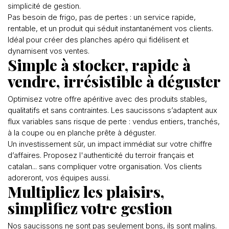
simplicité de gestion.
Pas besoin de frigo, pas de pertes : un service rapide,
rentable, et un produit qui séduit instantanément vos clients.
Idéal pour créer des planches apéro qui fidélisent et
dynamisent vos ventes.
Simple à stocker, rapide à
vendre, irrésistible à déguster
Optimisez votre offre apéritive avec des produits stables,
qualitatifs et sans contraintes. Les saucissons s’adaptent aux
flux variables sans risque de perte : vendus entiers, tranchés,
à la coupe ou en planche prête à déguster.
Un investissement sûr, un impact immédiat sur votre chiffre
d’affaires. Proposez l'authenticité du terroir français et
catalan... sans compliquer votre organisation. Vos clients
adoreront, vos équipes aussi.
Multipliez les plaisirs,
simplifiez votre gestion
Nos saucissons ne sont pas seulement bons, ils sont malins.