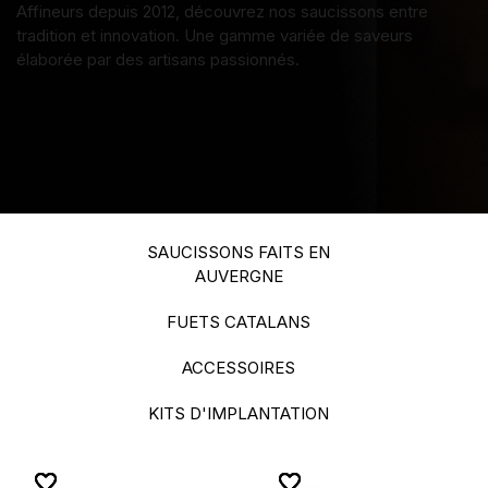
Affineurs depuis 2012, découvrez nos saucissons entre
tradition et innovation. Une gamme variée de saveurs
élaborée par des artisans passionnés.
SAUCISSONS FAITS EN
AUVERGNE
FUETS CATALANS
ACCESSOIRES
KITS D'IMPLANTATION
favorite_border
favorite_border
favorite_border
favorite_border
favorite_border
favorite_border