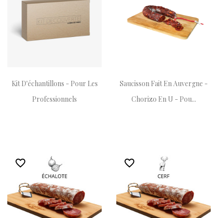
Kit D'échantillons - Pour Les
Saucisson Fait En Auvergne -
Professionnels
Chorizo En U - Pou...
favorite_border
favorite_border