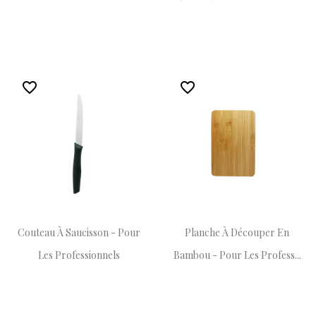
favorite_border
favorite_border
Couteau À Saucisson - Pour
Planche À Découper En
Les Professionnels
Bambou - Pour Les Profess...