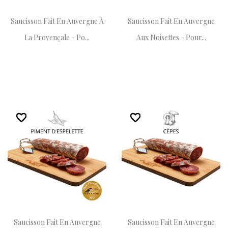
Saucisson Fait En Auvergne À
Saucisson Fait En Auvergne
La Provençale - Po...
Aux Noisettes - Pour...
favorite_border
favorite_border
favorite_border
favorite_border
favorite_border
favorite_border
Saucisson Fait En Auvergne
Saucisson Fait En Auvergne