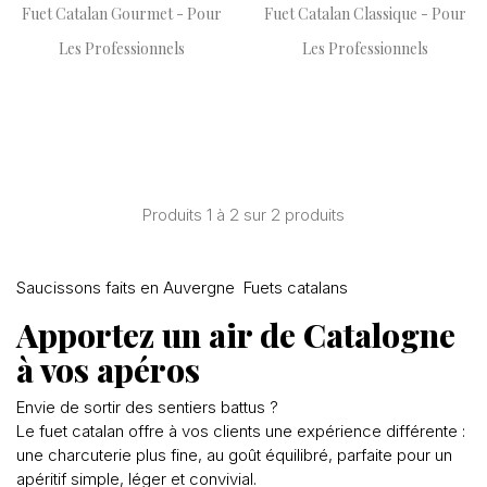
Fuet Catalan Gourmet - Pour
Fuet Catalan Classique - Pour
Les Professionnels
Les Professionnels
Produits 1 à 2 sur 2 produits
Saucissons faits en Auvergne
Fuets catalans
A
Apportez un air de Catalogne
à vos apéros
Envie de sortir des sentiers battus ?
Le fuet catalan offre à vos clients une expérience différente :
une charcuterie plus fine, au goût équilibré, parfaite pour un
apéritif simple, léger et convivial.