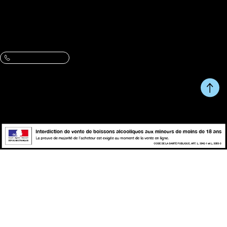
Adresse :
61 rue du Metz, 59800 Lille
VOIR L’ITINÉRAIRE ET LES HORAIRES
Contactez-nous :
Une question, un conseil ?
09 86 07 47 13
Du Lundi au Vendredi de 10h à 13h et de 14h à 17h.
RETOUR EN HAUT DE
Copyright © fait avec ♥ par
PAGE
wapiti
L'abus d'alcool est dangereux pour la santé, à consommer avec
modération.