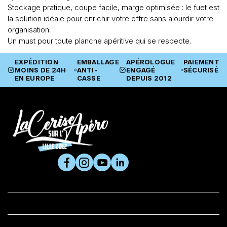
Stockage pratique, coupe facile, marge optimisée : le fuet est
la solution idéale pour enrichir votre offre sans alourdir votre
organisation.
Un must pour toute planche apéritive qui se respecte.
EXPÉDITION
EMBALLAGE
APÉROLOGUE
PAIEMENT
MOINS DE 24H
ANTI-
ENGAGÉ
SÉCURISÉ
EN EUROPE
CASSE
DEPUIS 2012
SUIVEZ-NOUS

PRODUITS

LA CERISE ET VOUS
BOUTIQUE