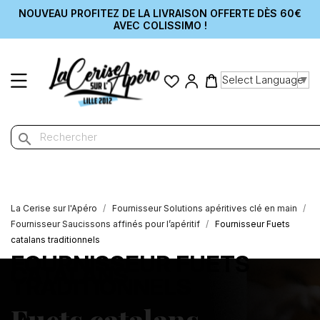
NOUVEAU PROFITEZ DE LA LIVRAISON OFFERTE DÈS 60€
AVEC COLISSIMO !
Select Language
▼
search
La Cerise sur l'Apéro
Fournisseur Solutions apéritives clé en main
Fournisseur Saucissons affinés pour l’apéritif
Fournisseur Fuets
catalans traditionnels
FOURNISSEUR FUETS
CATALANS
TRADITIONNELS
Fuets catalans